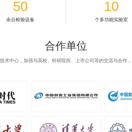
支持
关于我们
驱动
公司简介
料
资质证书
明
企业文化
O下载
发展历程
题
品质流程
务
友情链接：
免责声明
市玄云涡喷动力设备研发有限公司 All Rights Reserved
冀公安备1306520