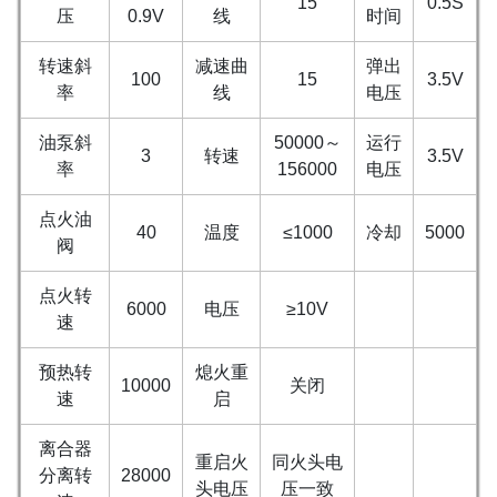
15
0.5S
压
0.9V
线
时间
转速斜
减速曲
弹出
100
15
3.5V
率
线
电压
油泵斜
50000～
运行
3
转速
3.5V
率
156000
电压
点火油
40
温度
≤1000
冷却
5000
阀
点火转
6000
电压
≥10V
速
预热转
熄火重
10000
关闭
速
启
离合器
重启火
同火头电
分离转
28000
头电压
压一致